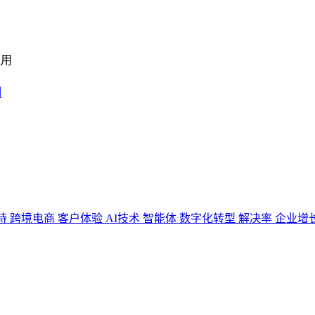
用
持
跨境电商
客户体验
AI技术
智能体
数字化转型
解决率
企业增